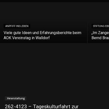
ANPFIFF INS LEBEN
STIFTUNG EB
Viele gute Ideen und Erfahrungsberichte beim
„Im Zangen
AOK Vereinstag in Walldorf
Bernd Bra
.Veranstaltung
262-4123 – Tageskulturfahrt zur