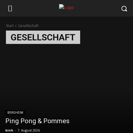
Start
Gesellschaft
GESELLSCHAFT
Bildung
Engagement
Ernährung
Familie
Ferien
Freizeit
Ki
BERGHEIM
Ping Pong & Pommes
kinh
-
7. August 2026